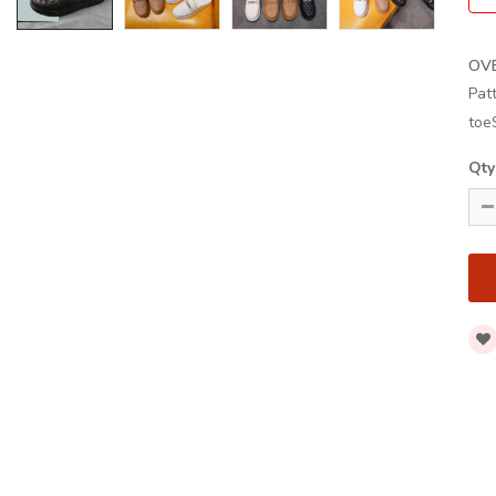
OV
Pat
toe
Qty