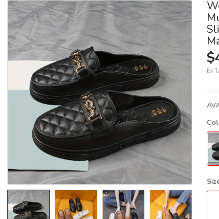
Wo
Mu
Sl
Ma
$
Ex T
AVA
Co
Siz