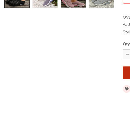
OV
Pat
Sty
Qty