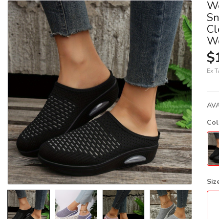
Wo
Sn
Cl
Wo
$
Ex T
AVA
Co
Siz