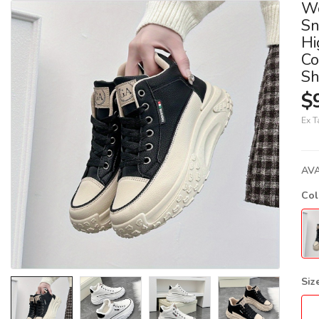
Wo
Sn
Hi
Co
Sh
$
Ex T
AVA
Co
Siz