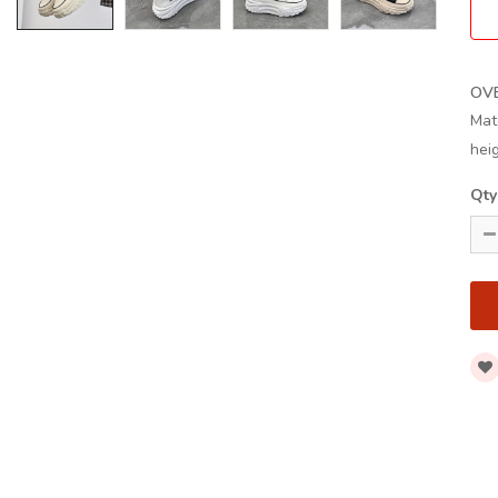
OV
Mat
hei
Qty