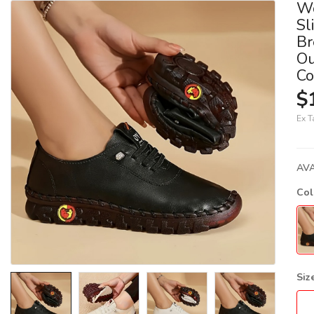
Wo
Sl
Br
Ou
Co
$
Ex T
AVA
Co
Siz