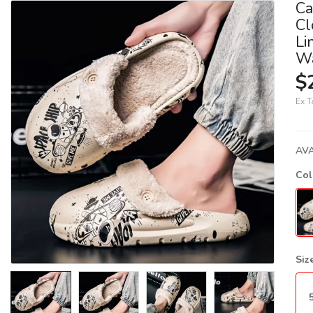
Ca
Cl
Li
Wa
$
Ex T
AVA
Co
Siz