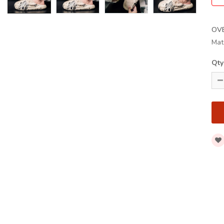
OV
Mat
Qty