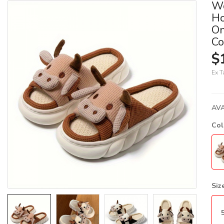
Wo
Ho
On
Co
$
Ex T
AVA
Co
Siz