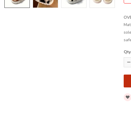
OV
Mat
sol
saf
Qty