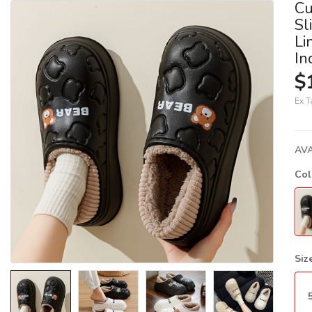
Cu
Sl
Li
In
$
Ex T
AVA
Co
Siz