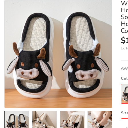
Wo
Ho
So
Ho
Co
$
Ex T
AVA
Co
Siz