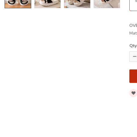
OV
Mat
Qty