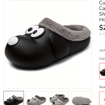
Cu
Ca
Sh
Ho
$
Ex T
AVA
Co
Siz