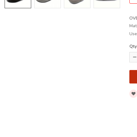
OV
Mat
Us
Qty