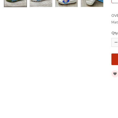
OV
Mat
Qty