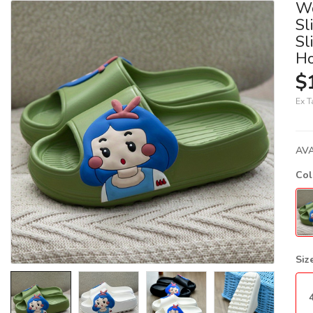
Wo
Sl
Sl
Ho
$
Ex T
AVA
Co
Siz